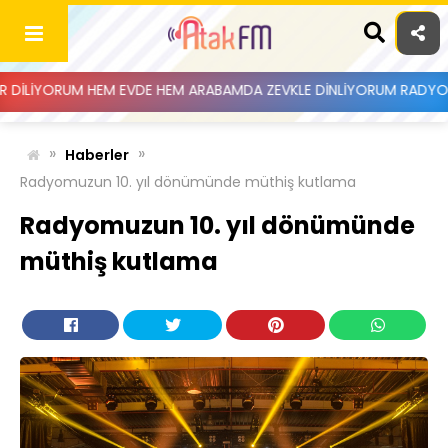
Skip
to
content
RUM HEM EVDE HEM ARABAMDA ZEVKLE DİNLİYORUM RADYO KANALINIZI 
ANA SAYFA
»
»
Haberler
HAKKIMIZDA
Radyomuzun 10. yıl dönümünde müthiş kutlama
MESAJ GÖNDER
Radyomuzun 10. yıl dönümünde
KÜNYE
müthiş kutlama
İLETIŞIM