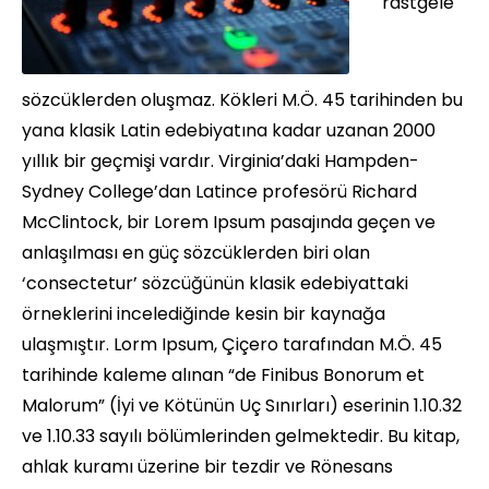
rastgele
sözcüklerden oluşmaz. Kökleri M.Ö. 45 tarihinden bu
yana klasik Latin edebiyatına kadar uzanan 2000
yıllık bir geçmişi vardır. Virginia’daki Hampden-
Sydney College’dan Latince profesörü Richard
McClintock, bir Lorem Ipsum pasajında geçen ve
anlaşılması en güç sözcüklerden biri olan
‘consectetur’ sözcüğünün klasik edebiyattaki
örneklerini incelediğinde kesin bir kaynağa
ulaşmıştır. Lorm Ipsum, Çiçero tarafından M.Ö. 45
tarihinde kaleme alınan “de Finibus Bonorum et
Malorum” (İyi ve Kötünün Uç Sınırları) eserinin 1.10.32
ve 1.10.33 sayılı bölümlerinden gelmektedir. Bu kitap,
ahlak kuramı üzerine bir tezdir ve Rönesans